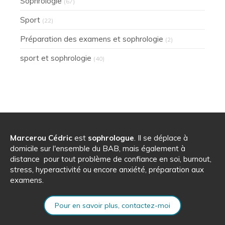
Sophrologie
(67)
Sport
(22)
Préparation des examens et sophrologie
(2)
sport et sophrologie
(40)
Marcerou Cédric
est
sophrologue
. Il se déplace à
domicile sur l'ensemble du BAB, mais également à
distance pour tout problème de confiance en soi, burnout,
stress, hyperactivité ou encore anxiété, préparation aux
examens.
Pour en savoir plus, contactez-moi