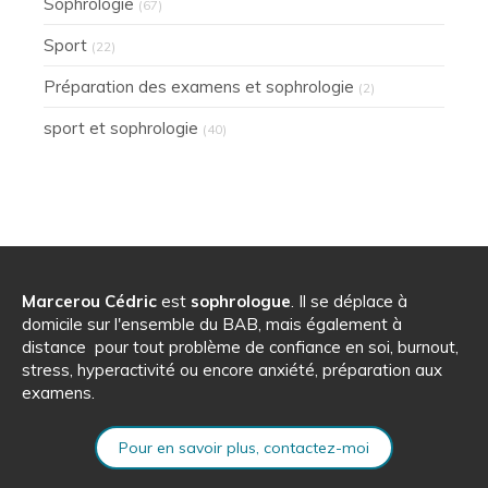
Sophrologie
(67)
Sport
(22)
Préparation des examens et sophrologie
(2)
sport et sophrologie
(40)
Marcerou Cédric
est
sophrologue
. Il se déplace à
domicile sur l'ensemble du BAB, mais également à
distance pour tout problème de confiance en soi, burnout,
stress, hyperactivité ou encore anxiété, préparation aux
examens.
Pour en savoir plus, contactez-moi