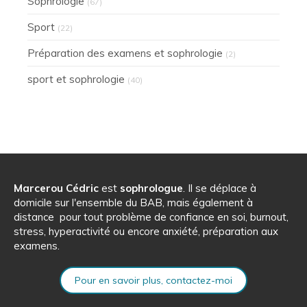
Sophrologie
(67)
Sport
(22)
Préparation des examens et sophrologie
(2)
sport et sophrologie
(40)
Marcerou Cédric
est
sophrologue
. Il se déplace à
domicile sur l'ensemble du BAB, mais également à
distance pour tout problème de confiance en soi, burnout,
stress, hyperactivité ou encore anxiété, préparation aux
examens.
Pour en savoir plus, contactez-moi