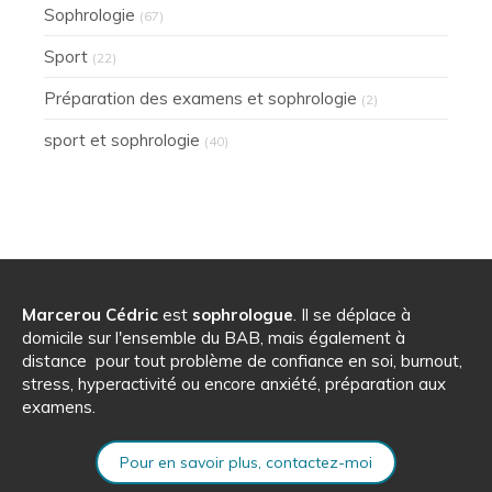
Sophrologie
(67)
Sport
(22)
Préparation des examens et sophrologie
(2)
sport et sophrologie
(40)
Marcerou Cédric
est
sophrologue
. Il se déplace à
domicile sur l'ensemble du BAB, mais également à
distance pour tout problème de confiance en soi, burnout,
stress, hyperactivité ou encore anxiété, préparation aux
examens.
Pour en savoir plus, contactez-moi