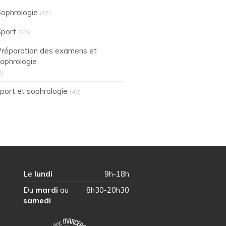
ophrologie
(67)
port
(22)
réparation des examens et
ophrologie
2)
port et sophrologie
(40)
Le
lundi
9h-18h
Du
mardi
au
8h30-20h30
samedi