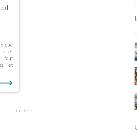
and
l
marque
cle et
l faut
es ,et
⟶
1 article