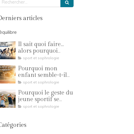
Derniers articles
'èquilibre
Il sait quoi faire…
alors pourquoi
n’arrive-t-il pas
sport et sophrologie
toujours à le
Pourquoi mon
reproduire ?
enfant semble-t-il
manquer de
sport et sophrologie
régularité ?
Pourquoi le geste du
jeune sportif se
transforme-t-il en
sport et sophrologie
compétition ?
Catégories