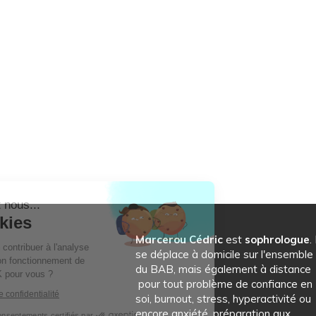
Bonjour c'est nous...
Les Cookies
Marcerou Cédric
est
sophrologue
. 
Notre rôle est de contribuer à l'analyse
se déplace à domicile sur l'ensemble
du trafic et au bon fonctionnement de
du BAB, mais également à distance
ce site. C'est OK pour vous ?
pour tout problème de confiance en
Lire la politique de confidentialité
soi, burnout, stress, hyperactivité ou
encore anxiété, préparation aux
Consentements certifiés par