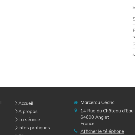
S
S
P
s
(
s
Il
Marcerou Cédric
Accueil
14 Rue du Château d'Eau
A propos
64600
Anglet
La séance
France
Infos pratiques
Afficher le téléphone