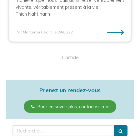
manière que nous puissions être véritablement
vivants, véritablement présent à la vie.
Thich Naht hanh
...
⟶
Par Marcerou Cédric
le 24/05/22
1 article
Prenez un rendez-vous
Pour en savoir plus, contactez-moi
Rechercher