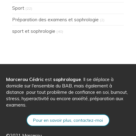
Sport
(22)
Préparation des examens et sophrologie
(2)
sport et sophrologie
(40)
Marcerou Cédric
est
sophrologue
. Il se déplace à
domicile sur l'ensemble du BAB, mais également à
distance pour tout problème de confiance en soi, burnout,
stress, hyperactivité ou encore anxiété, préparation aux
examens.
Pour en savoir plus, contactez-moi
©2021 Marcerou