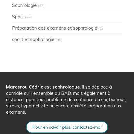
Sophrologie
(67)
Sport
(22)
Préparation des examens et sophrologie
(2)
sport et sophrologie
(40)
Marcerou Cédric
est
sophrologue
. Il se déplace à
domicile sur l'ensemble du BAB, mais également à
distance pour tout problème de confiance en soi, burnout,
stress, hyperactivité ou encore anxiété, préparation aux
examens.
Pour en savoir plus, contactez-moi