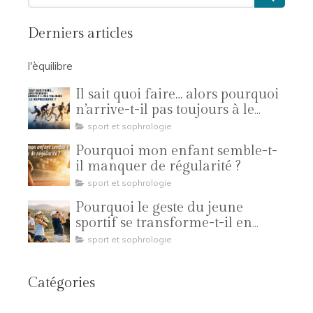
Derniers articles
l'èquilibre
Il sait quoi faire… alors pourquoi
n’arrive-t-il pas toujours à le
reproduire ?
sport et sophrologie
Pourquoi mon enfant semble-t-
il manquer de régularité ?
sport et sophrologie
Pourquoi le geste du jeune
sportif se transforme-t-il en
compétition ?
sport et sophrologie
Catégories