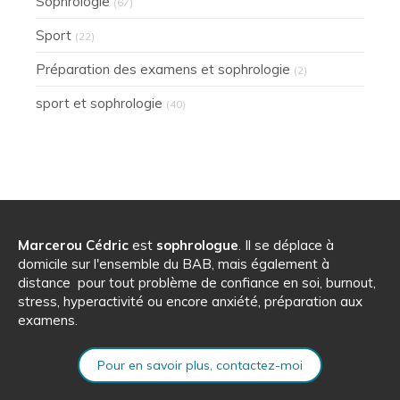
Sophrologie
(67)
Sport
(22)
Préparation des examens et sophrologie
(2)
sport et sophrologie
(40)
Marcerou Cédric
est
sophrologue
. Il se déplace à
domicile sur l'ensemble du BAB, mais également à
distance pour tout problème de confiance en soi, burnout,
stress, hyperactivité ou encore anxiété, préparation aux
examens.
Pour en savoir plus, contactez-moi