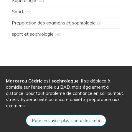
Sophrologie
(67)
Sport
(22)
Préparation des examens et sophrologie
(2)
sport et sophrologie
(40)
Marcerou Cédric
est
sophrologue
. Il se déplace à
domicile sur l'ensemble du BAB, mais également à
distance pour tout problème de confiance en soi, burnout,
stress, hyperactivité ou encore anxiété, préparation aux
examens.
Pour en savoir plus, contactez-moi