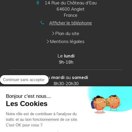
14 Rue du Château d'Eau
64600
Anglet
France
Afficher le téléphone
Plan du site
Mentions légales
Le
lundi
9h-18h
Du
mardi
au
samedi
Continuer sans accepter
8h30-20h30
Bonjour c'est nous...
Les Cookies
Notre rôle est de contribuer à l'analyse du
trafic et au bon fonctionnement de ce site.
C'est OK pour vous ?