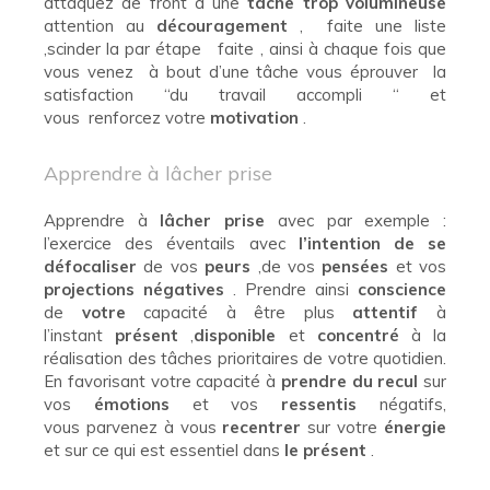
attaquez de front à une
tâche trop volumineuse
attention au
découragement
, faite une liste
,scinder la par étape faite , ainsi à chaque fois que
vous venez à bout d’une tâche vous éprouver la
satisfaction “du travail accompli “ et
vous renforcez votre
motivation
.
Apprendre à lâcher prise
Apprendre à
lâcher prise
avec par exemple :
l’exercice des éventails avec
l’intention de se
défocaliser
de vos
peurs
,de vos
pensées
et vos
projections négatives
. Prendre ainsi
conscience
de
votre
capacité à être plus
attentif
à
l’instant
présent
,
disponible
et
concentré
à la
réalisation des tâches prioritaires de votre quotidien.
En favorisant votre capacité à
prendre du recul
sur
vos
émotions
et vos
ressentis
négatifs,
vous parvenez à vous
recentrer
sur votre
énergie
et sur ce qui est essentiel dans
le présent
.