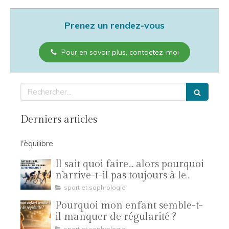
Prenez un rendez-vous
Pour en savoir plus, contactez-moi
Rechercher
Derniers articles
l'èquilibre
Il sait quoi faire… alors pourquoi
n’arrive-t-il pas toujours à le
reproduire ?
sport et sophrologie
Pourquoi mon enfant semble-t-
il manquer de régularité ?
sport et sophrologie