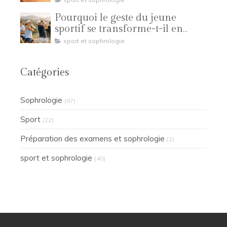
Pourquoi le geste du jeune
sportif se transforme-t-il en
compétition ?
sport et sophrologie
Catégories
Sophrologie
(67)
Sport
(22)
Préparation des examens et sophrologie
(2)
sport et sophrologie
(40)