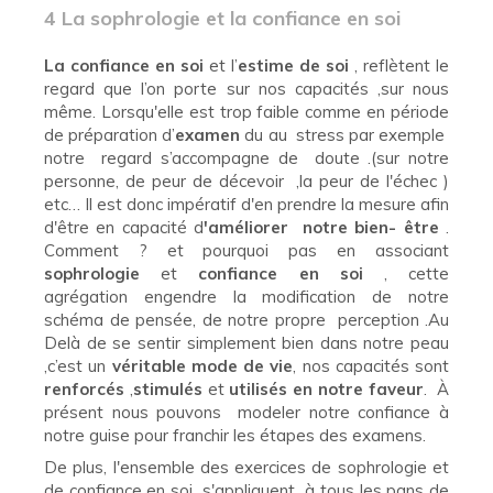
4 La sophrologie et la confiance en soi
La confiance en soi
et l’
estime de soi
, reflètent le
regard que l’on porte sur nos capacités ,sur nous
même. Lorsqu'elle est trop faible comme en période
de préparation d’
examen
du au stress par exemple
notre regard s’accompagne de doute .(sur notre
personne, de peur de décevoir ,la peur de l'échec )
etc… Il est donc impératif d'en prendre la mesure afin
d'être en capacité d
'améliorer
notre bien- être
.
Comment ? et pourquoi pas en associant
sophrologie
et
confiance en soi
, cette
agrégation engendre la modification de notre
schéma de pensée, de notre propre perception .Au
Delà de se sentir simplement bien dans notre peau
,c’est un
véritable mode de vie
, nos capacités sont
renforcés
,
stimulés
et
utilisés en notre faveur
. À
présent nous pouvons modeler notre confiance à
notre guise pour franchir les étapes des examens.
De plus, l'ensemble des exercices de sophrologie et
de confiance en soi s'appliquent à tous les pans de