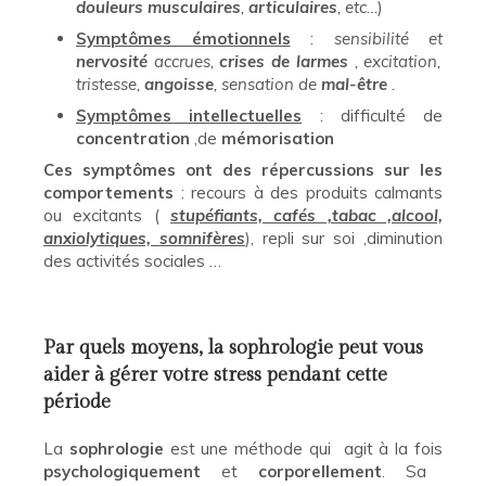
douleurs musculaires
,
articulaires
, etc…
)
Symptômes émotionnels
:
sensibilité et
nervosité
accrues,
crises de larmes
, excitation,
tristesse,
angoisse
, sensation de
mal-être
.
Symptômes intellectuelles
: difficulté de
concentration
,de
mémorisation
Ces symptômes ont des répercussions sur les
comportements
: recours à des produits calmants
ou excitants (
stupéfiants, cafés ,tabac ,alcool,
anxiolytiques, somnifères
), repli sur soi ,diminution
des activités sociales …
Par quels moyens, la sophrologie peut vous
aider à gérer votre stress pendant cette
période
La
sophrologie
est une méthode qui agit à la fois
psychologiquement
et
corporellement
. Sa