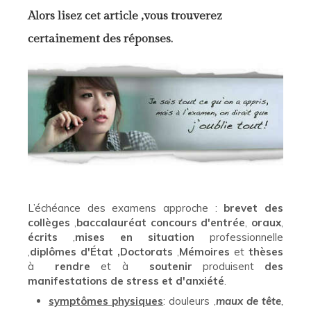
Alors lisez cet article ,vous trouverez
certainement des réponses.
L’échéance des examens approche :
brevet des
collèges
,
baccalauréat concours d'entrée
,
oraux
,
écrits
,
mises en situation
professionnelle
,
diplômes d'État
,Doctorats
,
Mémoires
et
thèses
à
rendre
et à
soutenir
produisent
des
manifestations de stress et d'anxiété
.
symptômes physiques
: douleurs ,
maux de tête
,