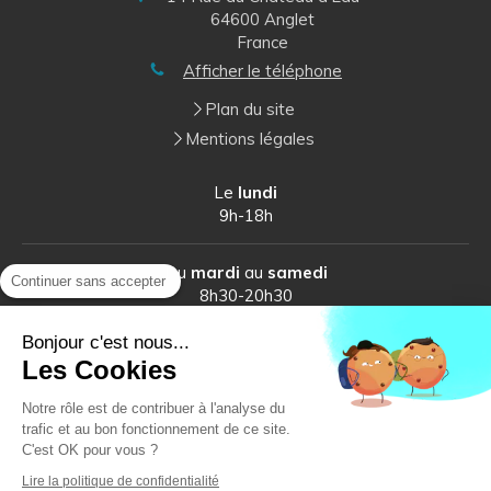
64600
Anglet
France
Afficher le téléphone
Plan du site
Mentions légales
Le
lundi
9h-18h
Du
mardi
au
samedi
Continuer sans accepter
8h30-20h30
Bonjour c'est nous...
Les Cookies
Notre rôle est de contribuer à l'analyse du
trafic et au bon fonctionnement de ce site.
C'est OK pour vous ?
Lire la politique de confidentialité