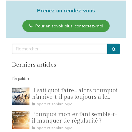
Prenez un rendez-vous
Pour en savoir plus, contactez-moi
Rechercher
Derniers articles
l'èquilibre
Il sait quoi faire… alors pourquoi
n’arrive-t-il pas toujours à le
reproduire ?
sport et sophrologie
Pourquoi mon enfant semble-t-
il manquer de régularité ?
sport et sophrologie