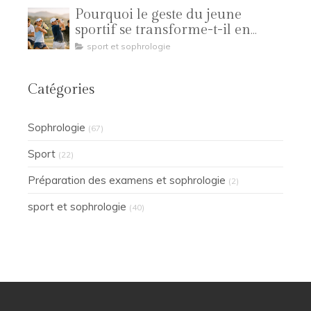
Pourquoi le geste du jeune
sportif se transforme-t-il en
compétition ?
sport et sophrologie
Catégories
Sophrologie
(67)
Sport
(22)
Préparation des examens et sophrologie
(2)
sport et sophrologie
(40)