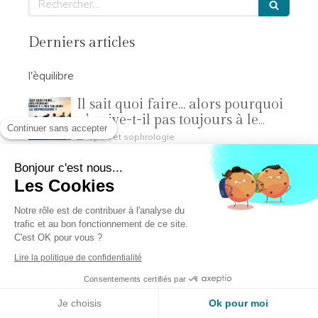
Derniers articles
l'èquilibre
Il sait quoi faire… alors pourquoi
n’arrive-t-il pas toujours à le
Continuer sans accepter
reproduire ?
sport et sophrologie
Pourquoi mon enfant semble-t-
Bonjour c'est nous...
il manquer de régularité ?
Les Cookies
sport et sophrologie
Notre rôle est de contribuer à l'analyse du
Pourquoi le geste du jeune
trafic et au bon fonctionnement de ce site.
sportif se transforme-t-il en
C'est OK pour vous ?
compétition ?
sport et sophrologie
Lire la politique de confidentialité
Consentements certifiés par
Catégories
Je choisis
Ok pour moi