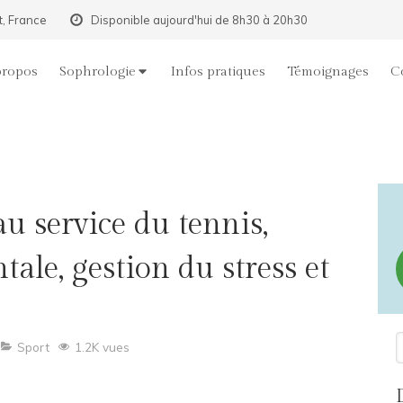
t, France
Disponible aujourd'hui de 8h30 à 20h30
propos
Sophrologie
Infos pratiques
Témoignages
C
u service du tennis,
ale, gestion du stress et
R
Sport
1.2K vues