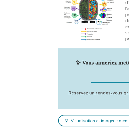
d
l
p
d
c
s
p
✨ Vous aimeriez mett
Réservez un rendez-vous gra
Visualisation et imagerie me