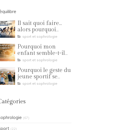
'èquilibre
Il sait quoi faire…
alors pourquoi
n’arrive-t-il pas
sport et sophrologie
toujours à le
Pourquoi mon
reproduire ?
enfant semble-t-il
manquer de
sport et sophrologie
régularité ?
Pourquoi le geste du
jeune sportif se
transforme-t-il en
sport et sophrologie
compétition ?
Catégories
ophrologie
(67)
port
(22)