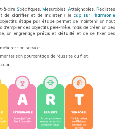
st-à-dire
S
pécifiques,
M
esurables,
A
tteignables,
R
éalistes
met de
clarifier
et de
maintenir
le
cap sur l'harmonie
objectifs é
tape par étape
permet de maintenir un haut
as d'empiler des objectifs pêle-mêle, mais de créer, un peu
sse, un engrenage
précis
et
détaillé
et de se fixer des
méliorer son service.
enter son pourcentage de réussite au filet.
urnoi.