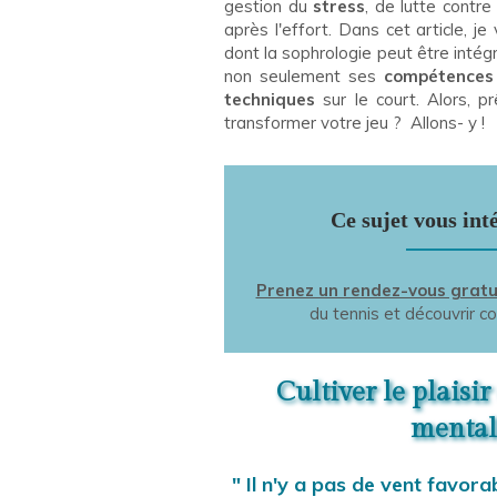
gestion du
stress
, de lutte contre
après l'effort. Dans cet article, j
dont la sophrologie peut être inté
non seulement ses
compétence
techniques
sur le court. Alors, p
transformer votre jeu ? Allons- y !
Ce sujet vous int
Prenez un rendez-vous gratui
du tennis et découvrir 
Cultiver le plaisir
mentale
" Il n'y a pas de vent favora