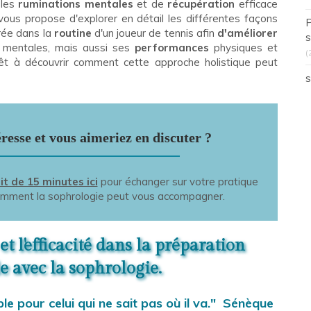
 les
ruminations mentales
et de
récupération
efficace
e vous propose d'explorer en détail les différentes façons
P
grée dans la
routine
d'un joueur de tennis afin
d'améliorer
s
s
mentales, mais aussi ses
performances
physiques et
(
rêt à découvrir comment cette approche holistique peut
s
éresse et vous aimeriez en discuter ?
t de 15 minutes ici
pour échanger sur votre pratique
comment la sophrologie peut vous accompagner.
 et l'efficacité dans la préparation
 avec la sophrologie.
ble pour celui qui ne sait pas où il va." Sénèque