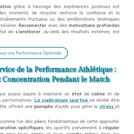
ation
grâce à l’ancrage des expériences positives est
des moments de réussite renforce la confiance et la
ntraînements fructueux ou des améliorations techniques
rsévérer.
Reconnecter
avec des
motivations profondes
ésir de
s’améliorer
, au-delà des résultats externes, est
 pour une Performance Optimale
vice de la Performance Athlétique :
et Concentration Pendant le Match
que joueur aspire à maintenir un
état
de
calme
et de
s performances.
La sophrologie sportive
se révèle être
ête, offrant une
panoplie
d'outils pour gérer le
stress
et
comme l'un des piliers fondamentaux de cette approche.
iration spécifiques
, les sportifs parviennent à
réguler
nt ainsi leurs
corps
et leurs
esprits
même dans les