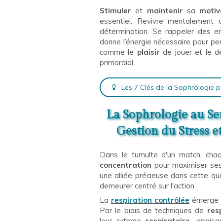
Stimuler
et
maintenir
sa
motiv
essentiel. Revivre mentalement 
détermination. Se rappeler des e
donne l’énergie nécessaire pour pe
comme le
plaisir
de jouer et le d
primordial.
Les 7 Clés de la Sophrologie
La Sophrologie au Ser
Gestion du Stress 
Dans le tumulte d'un match, cha
concentration
pour maximiser se
une alliée précieuse dans cette qu
demeurer centré sur l'action.
La
respiration contrôlée
émerge 
Par le biais de techniques de
resp
leur rythme
respiratoire
, apaisa