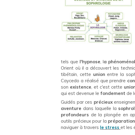
tels que
l'hypnose
, l
a phénoménol
Orient où il a découvert les techn
tibétain, cette
union
entre la sop
Caycedo a réalisé que prendre
con
son
existence
, et c'est cette
unio
qui est devenue le
fondement
de l
Guidés par ces
précieux
enseigne
aventure
dans laquelle la
sophrol
profondeurs
de la plongée en ap
outils précieux pour la
préparatio
naviguer à travers
le stress
et les 