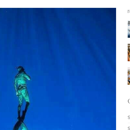
l
S
S