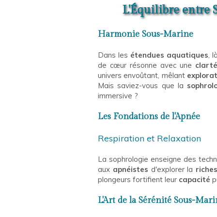
L'Équilibre entre
Harmonie Sous-Marine
Dans les
étendues aquatiques
, 
de cœur résonne avec une
clart
univers envoûtant, mêlant
explora
Mais saviez-vous que la
sophrol
immersive ?
Les Fondations de l'Apnée
Respiration et Relaxation
La sophrologie enseigne des tech
aux
apnéistes
d'explorer la
riche
plongeurs fortifient leur
capacité
p
L'Art de la Sérénité Sous-Mar