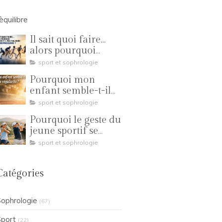
'èquilibre
Il sait quoi faire…
alors pourquoi
n’arrive-t-il pas
sport et sophrologie
toujours à le
Pourquoi mon
reproduire ?
enfant semble-t-il
manquer de
sport et sophrologie
régularité ?
Pourquoi le geste du
jeune sportif se
transforme-t-il en
sport et sophrologie
compétition ?
Catégories
ophrologie
(67)
port
(22)