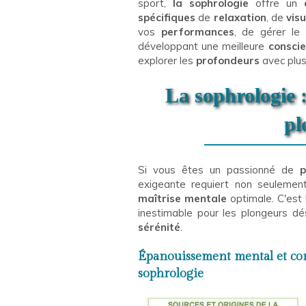
sport,
la sophrologie
offre un
spécifiques
de
relaxation
, de
vis
vos
performances
, de gérer le
développant une meilleure
conscie
explorer les
profondeurs
avec plu
La sophrologie :
pl
Si vous êtes un passionné de
p
exigeante requiert non seuleme
maîtrise mentale
optimale. C'est 
inestimable pour les plongeurs d
sérénité
.
Épanouissement mental et corp
sophrologie