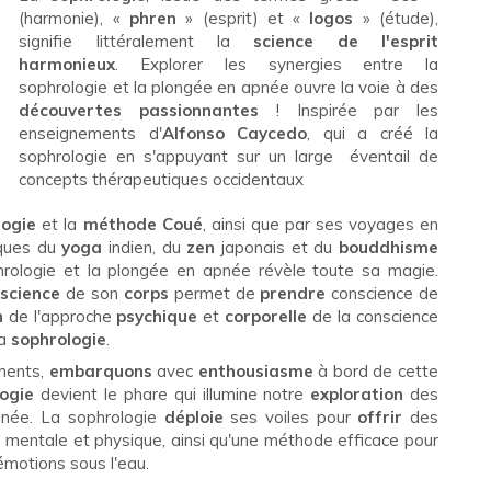
(harmonie), «
phren
» (esprit) et «
logos
» (étude),
signifie littéralement la
science de l'esprit
harmonieux
. Explorer les synergies entre la
sophrologie et la plongée en apnée ouvre la voie à des
découvertes passionnantes
! Inspirée par les
enseignements d'
Alfonso Caycedo
, qui a créé la
sophrologie en s'appuyant sur un large
éventail de
concepts thérapeutiques occidentaux
ogie
et la
méthode Coué
, ainsi que par ses voyages en
iques du
yoga
indien, du
zen
japonais et du
bouddhisme
hrologie et la plongée en apnée révèle toute sa magie.
science
de son
corps
permet de
prendre
conscience de
n
de l'approche
psychique
et
corporelle
de la conscience
a
sophrologie
.
ments,
embarquons
avec
enthousiasme
à bord de cette
ogie
devient le phare qui illumine notre
exploration
des
née. La sophrologie
déploie
ses voiles pour
offrir
des
n
mentale et physique, ainsi qu'une méthode efficace pour
émotions sous l'eau.