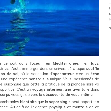
P
s
(
s
e ce soit dans l'
océan
, en
Méditerranée,
en
lacs
,
cines
, c'est s'immerger dans un univers où chaque
souffle
ion de soi
, où la sensation d'
apesanteur
crée un
écho
 une expérience
sensorielle
unique. Vous, passionnés de
 quiconque que cette la pratique de la plongée libre va
 sportive. C'est un
voyage intérieur
, une
aventure
dans
corps
vous guide vers la
découverte de vous-même
.
innombrables
bienfaits
que la
sophrologie
peut apporter à
pnée. Au-delà de l'exigence
physique
et
mentale
de ce