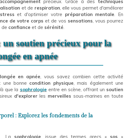
accompagnement
précieux. Grâce à des
techniques
ualisation
et de
respiration
, elle vous permet d'améliorer
stress
et d'optimiser votre
préparation mentale
. En
nce de votre corps
et de vos
sensations
, vous pourrez
s de
confiance
et de
sérénité
.
 un soutien précieux pour la
ongée en apnée
longée en apnée
, vous savez combien cette activité
nt une bonne
condition physique
, mais également une
là que la
sophrologie
entre en scène, offrant un
soutien
ésireux
d'explorer
les
merveilles
sous-marines en toute
orel : Explorez les fondements de la
La
sophrologie
, issue des termes grecs «
sos
»