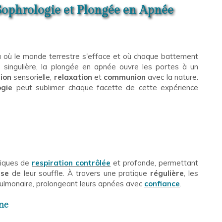
 Sophrologie et Plongée en Apnée
là où le monde terrestre s'efface et où chaque battement
é
singulière, la plongée en apnée ouvre les portes à un
tion
sensorielle,
relaxation
et
communion
avec la nature.
ogie
peut sublimer chaque facette de cette expérience
niques de
respiration contrôlée
et profonde, permettant
sse
de leur souffle. À travers une pratique
régulière
, les
ulmonaire, prolongeant leurs apnées avec
confiance
.
ine