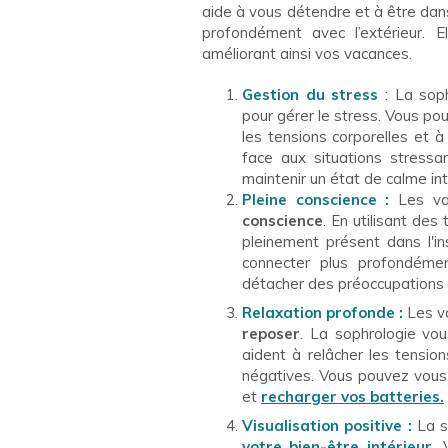
aide à vous détendre et à être dan
profondément avec l’extérieur. 
améliorant ainsi vos vacances.
Gestion du stress
: La soph
pour gérer le stress. Vous p
les tensions corporelles et à
face aux situations stress
maintenir un état de calme int
Pleine conscience :
Les va
conscience
. En utilisant de
pleinement présent dans l'i
connecter plus profondéme
détacher des préoccupations q
Relaxation profonde :
Les v
reposer
. La sophrologie vo
aident à relâcher les tensio
négatives. Vous pouvez vou
et
recharger vos batteries.
Visualisation positive :
La s
votre bien-être intérieur.
V