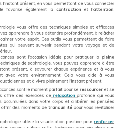
s l’instant présent, en vous permettant de vous connecter
Elle favorise également la
contraction
et
l’attention
,
rologie vous offre des techniques simples et efficaces
ouvez apprendre à vous détendre profondément, à relâcher
 calmer votre esprit. Ces outils vous permettent de faire
antes qui peuvent survenir pendant votre voyage et de
érieur.
cances sont l'occasion idéale pour pratiquer la
pleine
s techniques de sophrologie, vous pouvez apprendre à être
nstant présent, à savourer chaque expérience et à vous
nt avec votre environnement. Cela vous aide à vous
uotidiennes et à vivre pleinement l'instant présent.
acances sont le moment parfait pour se
ressourcer
et se
us offre des exercices de
relaxation
profonde qui vous
ns accumulées dans votre corps et à libérer les pensées
s offrir des moments de
tranquillité
pour vous revitaliser
ophrologie utilise la visualisation positive pour
renforcer
ous pouvez utiliser cette technique pour visualiser vos