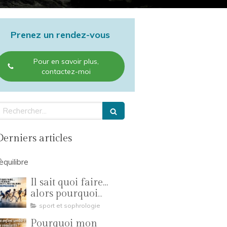
Prenez un rendez-vous
Pour en savoir plus,
contactez-moi
echercher
Derniers articles
'èquilibre
Il sait quoi faire…
alors pourquoi
n’arrive-t-il pas
sport et sophrologie
toujours à le
Pourquoi mon