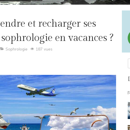
ndre et recharger ses
a sophrologie en vacances ?
Sophrologie
187 vues
R
l