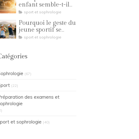
reproduire ?
enfant semble-t-il
manquer de
sport et sophrologie
régularité ?
Pourquoi le geste du
jeune sportif se
transforme-t-il en
sport et sophrologie
compétition ?
Catégories
ophrologie
(67)
port
(22)
réparation des examens et
ophrologie
2)
port et sophrologie
(40)