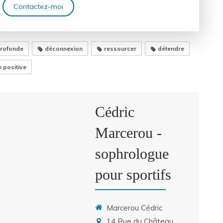
Contactez-moi
profonde
déconnexion
ressourcer
détendre
n positive
Cédric
Marcerou -
sophrologue
pour sportifs
Marcerou Cédric
14 Rue du Château