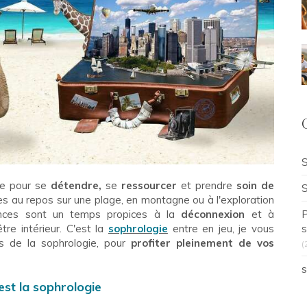
S
le pour se
dé
tendre,
se
ressourcer
et prendre
soin de
S
s au repos sur une plage, en montagne ou à l'exploration
nces sont un temps propices à la
déconnexion
et à
P
être intérieur. C'est la
sophrologie
entre en jeu, je vous
s
ts de la sophrologie, pour
profiter pleinement de vos
(
s
est la sophrologie