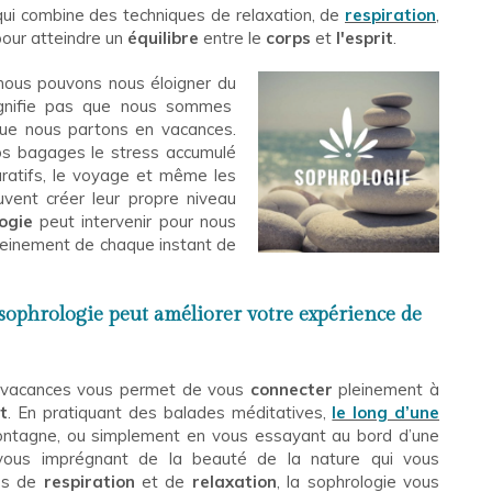
 qui combine des techniques de relaxation, de
respiration
,
pour atteindre un
équilibre
entre le
corps
et
l'esprit
.
ous pouvons nous éloigner du
ignifie pas que nous sommes
ue nous partons en vacances.
s bagages le stress accumulé
aratifs, le voyage et même les
ent créer leur propre niveau
ogie
peut intervenir pour nous
pleinement de chaque instant de
 sophrologie peut améliorer votre expérience de
 vacances vous permet de vous
connecter
pleinement à
t
. En pratiquant des balades méditatives,
le long d’une
ontagne, ou simplement en vous essayant au bord d’une
n vous imprégnant de la beauté de la nature qui vous
ues de
respiration
et de
relaxation
, la sophrologie vous