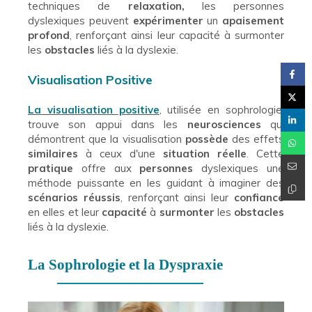
techniques de
relaxation,
les personnes
dyslexiques peuvent
expérimenter
un
apaisement
profond
, renforçant ainsi leur capacité à surmonter
les
obstacles
liés à la dyslexie.
Visualisation Positive
La visualisation positive
, utilisée en sophrologie,
trouve son appui dans les
neurosciences
qui
démontrent que la visualisation
possède
des effets
similaires
à ceux d'une
situation réelle
. Cette
pratique
offre aux
personnes
dyslexiques une
méthode puissante en les guidant à imaginer des
scénarios réussis
, renforçant ainsi leur
confiance
en elles et leur
capacité
à
surmonter
les
obstacles
liés à la dyslexie.
La Sophrologie et la Dyspraxie