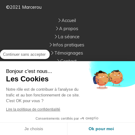
©2021 Marcerou
Accueil
A propos
La séance
Infos pratiques
Témoignages
Continuer sans accepter
Contact
Bonjour c'est nous...
Marcerou Cédric
Les Cookies
14 Rue du Château d'Eau
64600
Anglet
Notre rôle est de contribuer à l'analyse du
France
trafic et au bon fonctionnement de ce site.
C'est OK pour vous ?
Afficher le téléphone
Lire la politique de confidentialité
Plan du site
Consentements certifiés par
Mentions légales
Je choisis
Ok pour moi