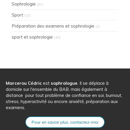
Sophrologie
(67)
Sport
(22)
Préparation des examens et sophrologie
(2)
sport et sophrologie
(40)
Marcerou Cédric
est
sophrologue
. Il se déplace à
domicile sur l'ensemble du BAB, mais également à
distance pour tout problème de confiance en soi, burnout,
stress, hyperactivité ou encore anxiété, préparation aux
examens.
Pour en savoir plus, contactez-moi