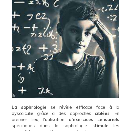
La sophrologie
se révèle efficace face à la
dyscalculie grâce à des approches
ciblées
. En
premier lieu, l'utilisation
d'exercices sensoriels
spécifiques dans la sophrologie
stimule
les