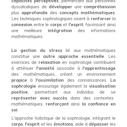
capacités
perceptives
, permettant aux personnes
dyscalculiques de
développer
une
compréhension
plus
approfondie
des
concepts
mathématiques
.
Les techniques sophrologiques visent à
renforcer
la
connexion
entre le
corps
et
l'esprit
, favorisant ainsi
une meilleure
intégration
des informations
mathématiques.
La gestion du stress
lié aux mathématiques
constitue une
autre approche essentielle
. Les
exercices de
relaxation
en sophrologie contribuent
à atténuer
l'anxiété
associée à
l'apprentissage
des mathématiques, créant un environnement
propice
à
l'assimilation
des connaissances.
La
sophrologie
encourage également la
visualisation
positive
, permettant aux individus de se
représenter avec succès
dans des contextes
mathématiques,
renforçant
ainsi
la confiance en
soi
.
L'approche holistique de la sophrologie, intégrant le
corps
,
l'esprit
et les
émotions
, aide à
dépasser
les