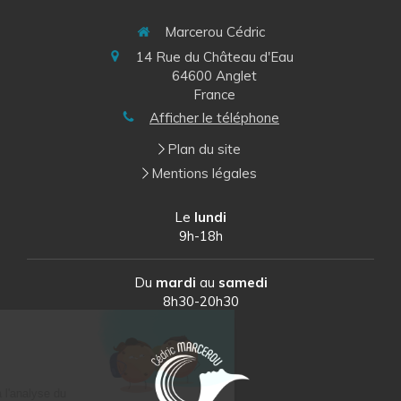
Marcerou Cédric
14 Rue du Château d'Eau
64600
Anglet
France
Afficher le téléphone
Plan du site
Mentions légales
Le
lundi
9h-18h
Du
mardi
au
samedi
Continuer sans accepter
8h30-20h30
Bonjour c'est nous...
Les Cookies
Notre rôle est de contribuer à l'analyse du