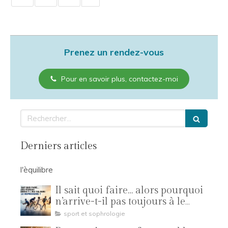
Prenez un rendez-vous
Pour en savoir plus, contactez-moi
Rechercher
Derniers articles
l'èquilibre
Il sait quoi faire… alors pourquoi
n’arrive-t-il pas toujours à le
reproduire ?
sport et sophrologie