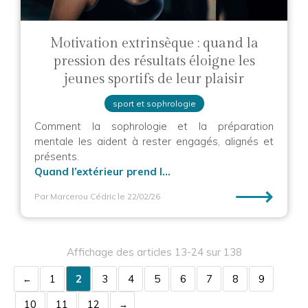
Motivation extrinsèque : quand la
pression des résultats éloigne les
jeunes sportifs de leur plaisir
sport et sophrologie
Comment la sophrologie et la préparation
mentale les aident à rester engagés, alignés et
présents.
Quand l’extérieur prend l...
⟶
Par Marcerou Cédric
le 22/02/26
Affichage des articles 13-24 sur 138
1
2
3
4
5
6
7
8
9
10
11
12