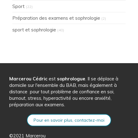
Sport
(22)
Préparation des examens et sophrologie
(2)
sport et sophrologie
(40)
Marcerou Cédric
est
sophrologue
. Il se déplace à
domicile sur l'ensemble du BAB, mais également à
distance pour tout problème de confiance en soi,
burnout, stress, hyperactivité ou encore anxiété,
préparation aux examens.
Pour en savoir plus, contactez-moi
©2021 Marcerou