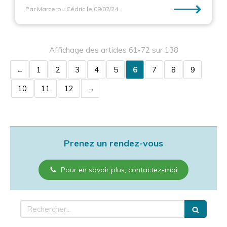
⟶
Par Marcerou Cédric
le 09/02/24
Affichage des articles 61-72 sur 138
1
2
3
4
5
6
7
8
9
10
11
12
Prenez un rendez-vous
Pour en savoir plus, contactez-moi
Rechercher