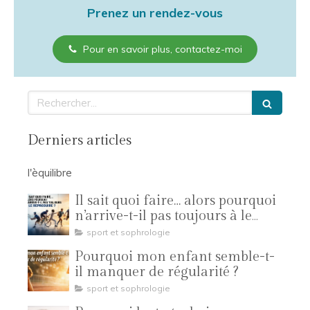
Prenez un rendez-vous
Pour en savoir plus, contactez-moi
Rechercher
Derniers articles
l'èquilibre
Il sait quoi faire… alors pourquoi
n’arrive-t-il pas toujours à le
reproduire ?
sport et sophrologie
Pourquoi mon enfant semble-t-
il manquer de régularité ?
sport et sophrologie