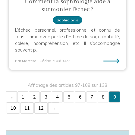
Comment la sophrologie aide à
surmonter l'échec ?
Sophrologie
L’échec, personnel, professionnel et connu de
tous, il rime avec perte d’estime de soi, culpabilité,
colère, incompréhension, etc. Il s’accompagne
souvent p...
⟶
Par Marcerou Cédric
le 03/10/22
Affichage des articles 97-108 sur 138
1
2
3
4
5
6
7
8
9
10
11
12