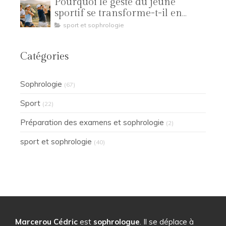
Pourquoi le geste du jeune
sportif se transforme-t-il en
compétition ?
sport et sophrologie
Catégories
Sophrologie
(67)
Sport
(22)
Préparation des examens et sophrologie
(2)
sport et sophrologie
(40)
Marcerou Cédric
est
sophrologue
. Il se déplace à