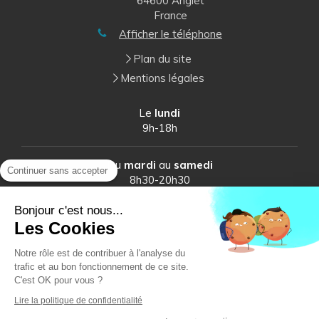
64600
Anglet
France
Afficher le téléphone
Plan du site
Mentions légales
Le
lundi
9h-18h
Du
mardi
au
samedi
Continuer sans accepter
8h30-20h30
Bonjour c'est nous...
Les Cookies
Notre rôle est de contribuer à l'analyse du
trafic et au bon fonctionnement de ce site.
C'est OK pour vous ?
Lire la politique de confidentialité